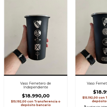
Vaso Fernetero de
Vaso Fernet
Independiente
$18.9
$18.990,00
$15.192,00
con
depósito
$15.192,00
con
Transferencia o
depósito bancario
3
cuotas sin inte