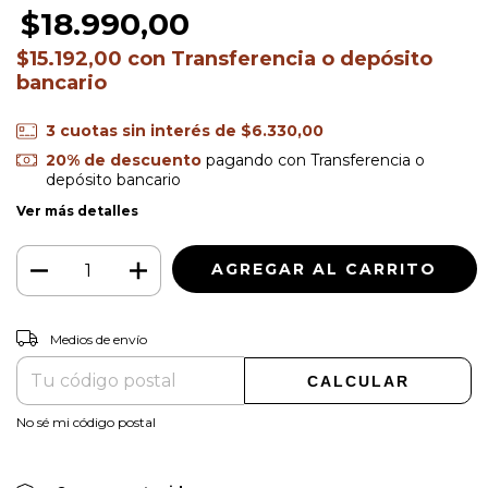
$18.990,00
$15.192,00
con
Transferencia o depósito
bancario
3
cuotas sin interés de
$6.330,00
20% de descuento
pagando con Transferencia o
depósito bancario
Ver más detalles
CAMBIAR CP
Entregas para el CP:
Medios de envío
CALCULAR
No sé mi código postal