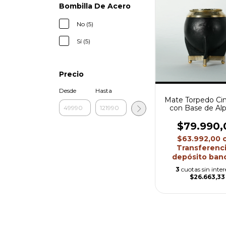
Bombilla De Acero
No (5)
Sí (5)
Precio
Desde
Hasta
Mate Torpedo Ci
con Base de Alp
Pelotitas
$79.990,
$63.992,00
Transferenci
depósito banc
3
cuotas sin inter
$26.663,33