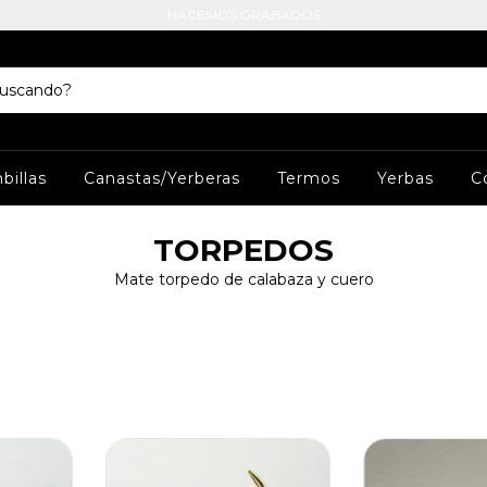
HACEMOS GRABADOS
billas
Canastas/Yerberas
Termos
Yerbas
C
TORPEDOS
Mate torpedo de calabaza y cuero