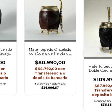
ncelado
Mate Torpedo Cincelado
aca y
con Cuero de Pelota de
Fútbol y Base de Alpaca
y Pelotitas
00
$80.990,00
Mate Torped
con
$64.792,00
con
Doble Coron
a o
Transferencia o
de Alpaca y
ario
depósito bancario
$109.9
és de
3
cuotas sin interés de
$87.992
$26.996,67
Transfer
depósito 
3
cuotas sin 
$36.66