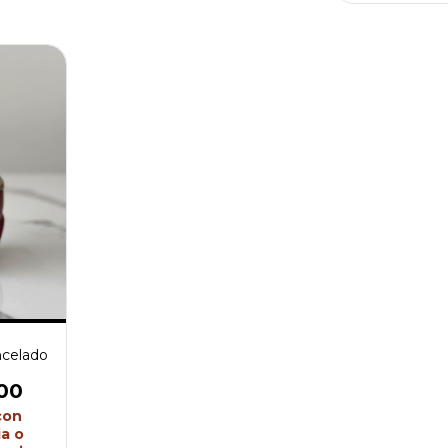
ncelado
00
con
a o