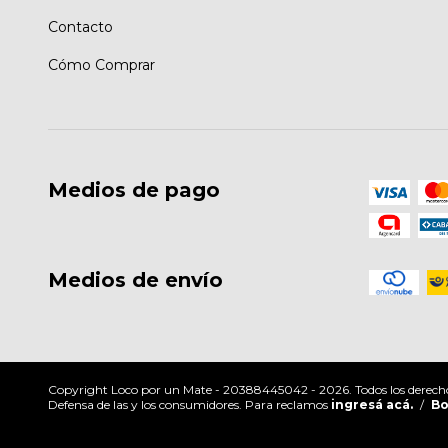
Contacto
Cómo Comprar
Medios de pago
Medios de envío
Copyright Loco por un Mate - 20388445042 - 2026. Todos los derecho
Defensa de las y los consumidores. Para reclamos
ingresá acá.
/
Bo