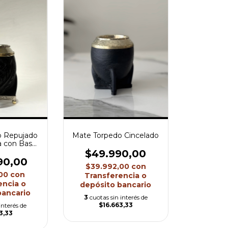
o Repujado
Mate Torpedo Cincelado
a con Base
 Pelotitas
$49.990,00
90,00
$39.992,00
con
,00
con
Transferencia o
encia o
depósito bancario
bancario
3
cuotas sin interés de
$16.663,33
interés de
3,33