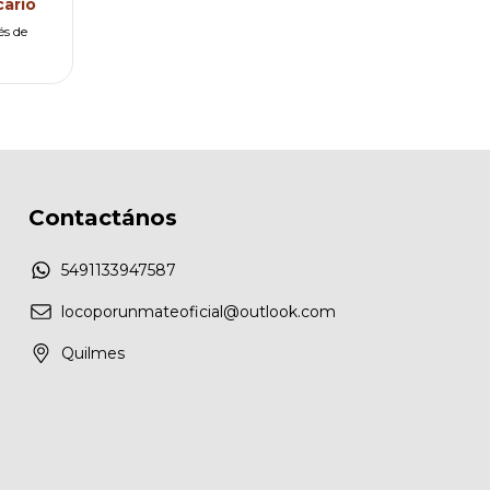
ario
és de
Contactános
5491133947587
locoporunmateoficial@outlook.com
Quilmes