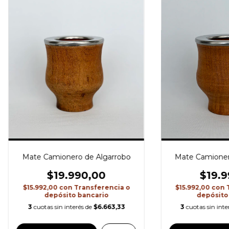
Mate Camionero de Algarrobo
Mate Camioner
$19.990,00
$19.9
$15.992,00
con
Transferencia o
$15.992,00
con
depósito bancario
depósito
3
cuotas sin interés de
$6.663,33
3
cuotas sin inte