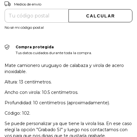
CAMBIAR CP
Entregas para el CP:
Medios de envío
CALCULAR
No sé mi código postal
Compra protegida
Tus datos cuidados durante toda la compra.
Mate camionero uruguayo de calabaza y virola de acero
inoxidable.
Altura: 13 centímetros.
Ancho con virola: 10.5 centímetros.
Profundidad: 10 centímetros (aproximadamente).
Código: 102.
Se puede personalizar ya que tiene la virola lisa. En ese caso
elegí la opción "Grabado SI" y luego nos contactamos con
vos para que nos digas que te gustaría grabarle.